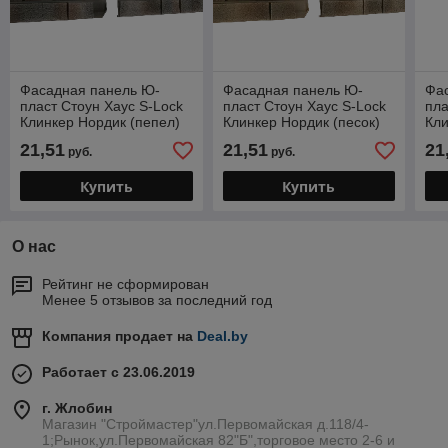
Фасадная панель Ю-
Фасадная панель Ю-
Фа
пласт Стоун Хаус S-Lock
пласт Стоун Хаус S-Lock
пла
Клинкер Нордик (пепел)
Клинкер Нордик (песок)
Кли
21,51
21,51
21
руб.
руб.
Купить
Купить
О нас
Рейтинг не сформирован
Менее 5 отзывов за последний год
Компания продает на
Deal.by
Работает с 23.06.2019
г. Жлобин
Магазин "Строймастер"ул.Первомайская д.118/4-
1;Рынок,ул.Первомайская 82"Б",торговое место 2-6 и