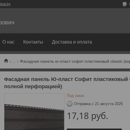
eal.by
рович
О нас
Контакты
Доставка и оплата
...
Фасадная панель ю-пласт софит пластиковый classic (к
Фасадная панель Ю-пласт Софит пластиковый 
полной перфорацией)
Под заказ
Отправка с 21 августа 2026
17,18
руб.