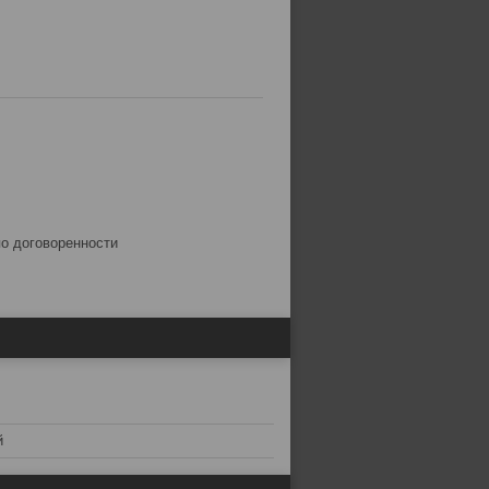
по договоренности
й