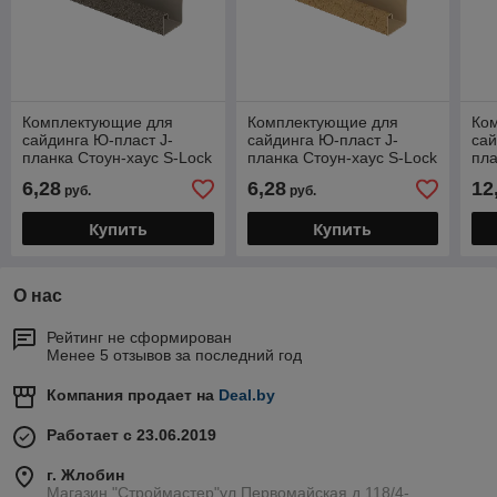
Комплектующие для
Комплектующие для
Ко
сайдинга Ю-пласт J-
сайдинга Ю-пласт J-
сай
планка Стоун-хаус S-Lock
планка Стоун-хаус S-Lock
пла
Клинкер (Бежевый)
Клинкер (Горчичный)
Кли
6,28
6,28
12
руб.
руб.
Купить
Купить
О нас
Рейтинг не сформирован
Менее 5 отзывов за последний год
Компания продает на
Deal.by
Работает с 23.06.2019
г. Жлобин
Магазин "Строймастер"ул.Первомайская д.118/4-