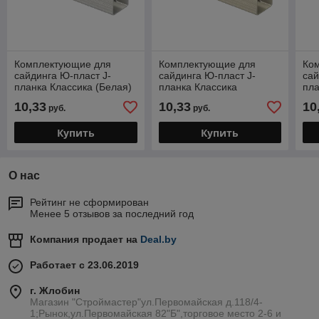
Комплектующие для
Комплектующие для
Ко
сайдинга Ю-пласт J-
сайдинга Ю-пласт J-
сай
планка Классика (Белая)
планка Классика
пла
(Ванильная)
(Го
10,33
10,33
10
руб.
руб.
Купить
Купить
О нас
Рейтинг не сформирован
Менее 5 отзывов за последний год
Компания продает на
Deal.by
Работает с 23.06.2019
г. Жлобин
Магазин "Строймастер"ул.Первомайская д.118/4-
1;Рынок,ул.Первомайская 82"Б",торговое место 2-6 и