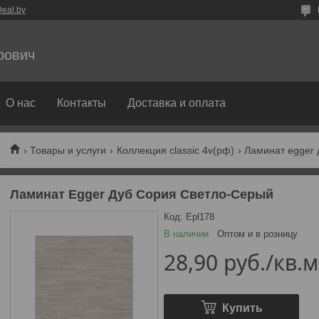
eal.by
рович
О нас
Контакты
Доставка и оплата
Товары и услуги
Коллекция classic 4v(рф)
Ламинат egger 
Ламинат Egger Дуб Сория Светло-Серый
Код:
Epl178
В наличии
Оптом и в розницу
28,90
руб.
/кв.м
Купить