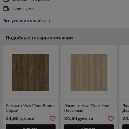
Наличными
Все условия оплаты
Подобные товары компании
Ламинат Viva Floor Варио
Ламинат Viva Floor Касл
Лам
Серый
Песочный
Дж
24,90
24,90
24
руб./кв.м
руб./кв.м
Купить
Купить