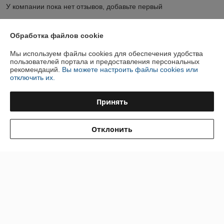
У компании пока нет отзывов, добавьте первый
Обработка файлов cookie
О нас
Мы используем файлы cookies для обеспечения удобства
Контакты
пользователей портала и предоставления персональных
рекомендаций.
Вы можете настроить файлы cookies или
отключить их.
Доставка и оплата
Принять
График работы
Отклонить
Полная версия сайта
Политика обработки cookies
Сайт создан на платформе Deal.by
Информация для покупателя