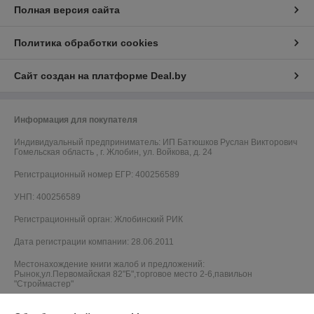
Полная версия сайта
Политика обработки cookies
Сайт создан на платформе Deal.by
Информация для покупателя
Индивидуальный предприниматель:
ИП Батюшков Руслан Викторович
Гомельская область , г. Жлобин, ул. Войкова, д. 24
Регистрационный номер ЕГР: 400256589
УНП: 400256589
Регистрационный орган: Жлобинский РИК
Дата регистрации компании: 28.06.2011
Местонахождение книги жалоб и предложений:
Рынок,ул.Первомайская 82"Б",торговое место 2-6,павильон
"Строймастер"