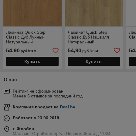
Ламинат Quick Step
Ламинат Quick Step
Лам
Classic Дуб Лунный
Classic Дуб Нэшвилл
Cla
Натуральный
Натуральный
54,90
54,90
54
руб./кв.м
руб./кв.м
Купить
Купить
О нас
Рейтинг не сформирован
Менее 5 отзывов за последний год
Компания продает на
Deal.by
Работает с 23.06.2019
г. Жлобин
Магазин "Строймастер"ул.Первомайская д.118/4-