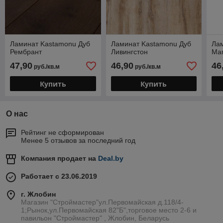
Ламинат Kastamonu Дуб
Ламинат Kastamonu Дуб
Ла
Рембрант
Ливингстон
Ма
47,90
46,90
46
руб./кв.м
руб./кв.м
Купить
Купить
О нас
Рейтинг не сформирован
Менее 5 отзывов за последний год
Компания продает на
Deal.by
Работает с 23.06.2019
г. Жлобин
Магазин "Строймастер"ул.Первомайская д.118/4-
1;Рынок,ул.Первомайская 82"Б",торговое место 2-6 и
павильон "Строймастер" , Жлобин, Беларусь