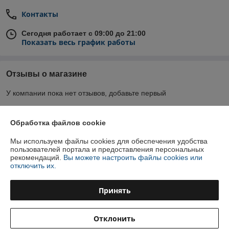
Контакты
Сегодня работает с 09:00 до 21:00
Показать весь график работы
Отзывы о магазине
У компании пока нет отзывов, добавьте первый
Обработка файлов cookie
О нас
Мы используем файлы cookies для обеспечения удобства
Контакты
пользователей портала и предоставления персональных
рекомендаций.
Вы можете настроить файлы cookies или
отключить их.
Доставка и оплата
Принять
График работы
Отклонить
Полная версия сайта