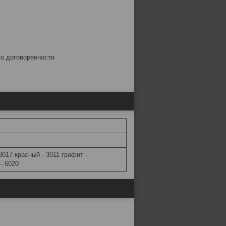
по договоренности
8017 красный - 3011 графит -
- 6020