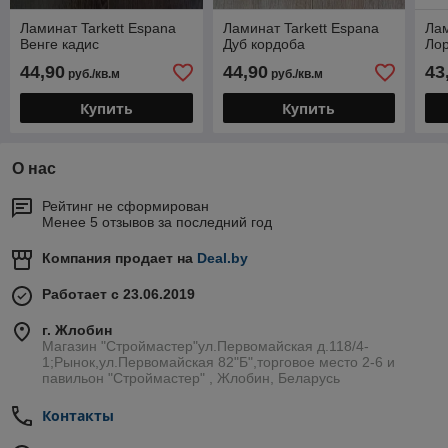
Ламинат Tarkett Espana
Ламинат Tarkett Espana
Лам
Венге кадис
Дуб кордоба
Ло
44,90
44,90
43
руб./кв.м
руб./кв.м
Купить
Купить
О нас
Рейтинг не сформирован
Менее 5 отзывов за последний год
Компания продает на
Deal.by
Работает с 23.06.2019
г. Жлобин
Магазин "Строймастер"ул.Первомайская д.118/4-
1;Рынок,ул.Первомайская 82"Б",торговое место 2-6 и
павильон "Строймастер" , Жлобин, Беларусь
Контакты