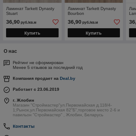
Ламинат Tarkett Dynasty
Ламинат Tarkett Dynasty
Лам
Stuart
Bourbon
Lan
36,90
36,90
36
руб./кв.м
руб./кв.м
Купить
Купить
О нас
Рейтинг не сформирован
Менее 5 отзывов за последний год
Компания продает на
Deal.by
Работает с 23.06.2019
г. Жлобин
Магазин "Строймастер"ул.Первомайская д.118/4-
1;Рынок,ул.Первомайская 82"Б",торговое место 2-6 и
павильон "Строймастер" , Жлобин, Беларусь
Контакты