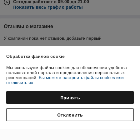
Сегодня работает с 09:00 до 21:00
Показать весь график работы
Отзывы о магазине
У компании пока нет отзывов, добавьте первый
Обработка файлов cookie
О нас
Мы используем файлы cookies для обеспечения удобства
Контакты
пользователей портала и предоставления персональных
рекомендаций.
Вы можете настроить файлы cookies или
отключить их.
Доставка и оплата
Принять
График работы
Отклонить
Полная версия сайта
Политика обработки cookies