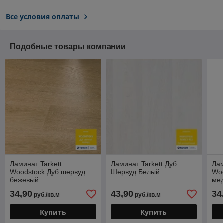
Все условия оплаты
Подобные товары компании
Ламинат Tarkett
Ламинат Tarkett Дуб
Лам
Woodstock Дуб шервуд
Шервуд Белый
Woo
бежевый
ме
34,90
43,90
34
руб./кв.м
руб./кв.м
Купить
Купить