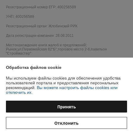
Регистрационный номер ЕГР: 400256589
УНП: 400256589
Регистрационный орган: Жлобинский РИК
Дата регистрации компании: 28.06.2011
Местонахождение книги жалоб и предложений:
Рынок,ул.Первомайская 82"Б",торговое место 2-6,павильон
"Строймастер"
Обработка файлов cookie
Мы используем файлы cookies для обеспечения удобства
пользователей портала и предоставления персональных
рекомендаций.
Вы можете настроить файлы cookies или
отключить их.
Принять
Отклонить