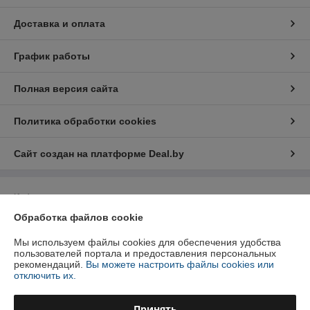
Доставка и оплата
График работы
Полная версия сайта
Политика обработки cookies
Сайт создан на платформе Deal.by
Информация для покупателя
Обработка файлов cookie
Индивидуальный предприниматель:
ИП Батюшков Руслан Викторович
Гомельская область , г. Жлобин, ул. Войкова, д. 24
Мы используем файлы cookies для обеспечения удобства
Регистрационный номер ЕГР: 400256589
пользователей портала и предоставления персональных
рекомендаций.
Вы можете настроить файлы cookies или
УНП: 400256589
отключить их.
Регистрационный орган: Жлобинский РИК
Принять